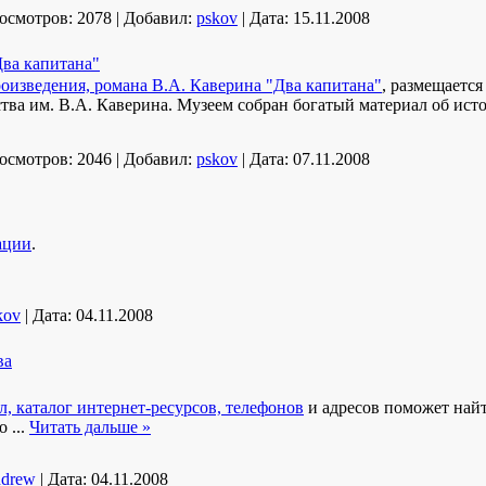
осмотров:
2078
|
Добавил:
pskov
|
Дата:
15.11.2008
Два капитана"
оизведения, романа В.А. Каверина "Два капитана"
, размещается
тва им. В.А. Каверина. Музеем собран богатый материал об ист
осмотров:
2046
|
Добавил:
pskov
|
Дата:
07.11.2008
ации
.
kov
|
Дата:
04.11.2008
ва
, каталог интернет-ресурсов, телефонов
и адресов поможет най
ко
...
Читать дальше »
drew
|
Дата:
04.11.2008