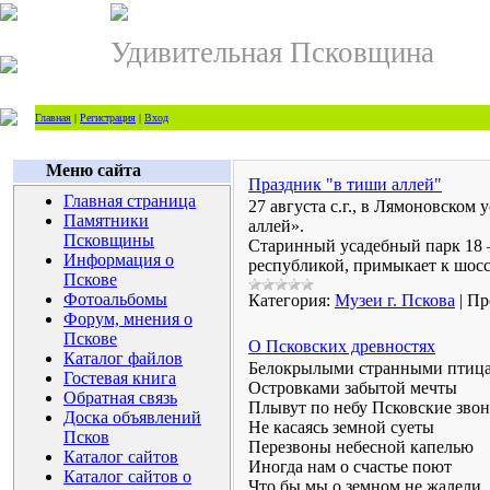
Удивительная Псковщина
Главная
|
Регистрация
|
Вход
Меню сайта
Праздник "в тиши аллей"
Главная страница
27 августа с.г., в Лямоновско
Памятники
аллей».
Псковщины
Старинный усадебный парк 18 –
Информация о
республикой, примыкает к шос
Пскове
Фотоальбомы
Категория:
Музеи г. Пскова
|
Пр
Форум, мнения о
Пскове
О Псковских древностях
Каталог файлов
Белокрылыми странными птиц
Гостевая книга
Островками забытой мечты
Обратная связь
Плывут по небу Псковские зво
Доска объявлений
Не касаясь земной суеты
Псков
Перезвоны небесной капелью
Каталог сайтов
Иногда нам о счастье поют
Каталог сайтов о
Что бы мы о земном не жалели