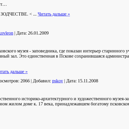
вут…
ЗОДЧЕСТВЕ. <
...
Читать дальше »
kovleon
|
Дата:
26.01.2009
вского музея - заповедника, где показан интерьер старинного у
ный зал. Это единственная в Пскове сохранившаяся администрат
тать дальше »
осмотров:
2066
|
Добавил:
pskov
|
Дата:
15.11.2008
рственного историко-архитектурного и художественного музея-
ном жилом доме к. 17 века, принадлежавшем богатому псковск