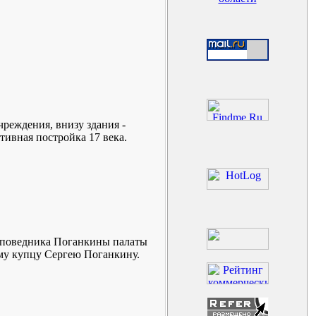
чреждения, внизу здания -
ивная постройка 17 века.
заповедника Поганкины палаты
ому купцу Сергею Поганкину.