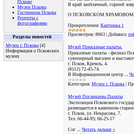
Пскове
В край заоблачный, горний зо
Музеи Пскова
Гостиницы Пскова
О ПСКОВСКОМ ХРАМОВОМ 
Рецепты с
фотографиями
Прикрепления:
Картинка 1
Просмотров:
8063
|
Добавил:
ps
Разделы новостей
Музеи г. Пскова
[4]
Музей Приказные палаты.
Информация о Псковских
Приказные палаты - филиал Пско
музеях
сувенирный магазин и выставоч
г. Псков, Кремль, 4.
(8112) 72-45-74.
В Информационном центр
...
Чи
Категория:
Музеи г. Пскова
|
Пр
Музей Поганкины Палаты
Экспозиция Псковского госуда
размещается в каменном старин
г. Псков, ул. Некрасова, 7.
Тел. 66-44-95; 66-25-17
Сог
...
Читать дальше »